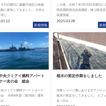
２６日日曜日に御薗宇地区の地域
この度、令和７年3月20日木曜日にJ
活動に参加してきました。 今回も
西高屋駅南北自由通路・橋上駅舎及
と同じ…
高屋情報…
.05.12
2025.03.28
新着情報
新着
中央クミアイ燃料アパート
植木の剪定作業をしました
ナー友の会 総会
中央クミアイ燃料アパートオーナ
寺家ショージ裏にありますアパート
の会 令和6年度（第24回）通常
植木の剪定をしてきました。 ビフ
へ出…
丸一日か…