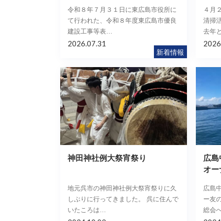
令和８年７月３１日に東広島市役所に
４月
て行われた、令和８年度東広島市優良
清掃
建設工事等表…
去年
2026.07.31
2026
新着情報
神田神社例大祭宵祭り
広島
オー
地元呉市の神田神社例大祭宵祭りに久
広島
しぶりに行ってきました。 呉に住んで
ー友
いたころは…
総会