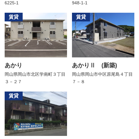
6225-1
948-1-1
賃貸
賃貸
あかり
あかりⅡ (新築)
岡山県岡山市北区学南町３丁目
岡山県岡山市中区原尾島４丁目
３－２７
７－８
賃貸