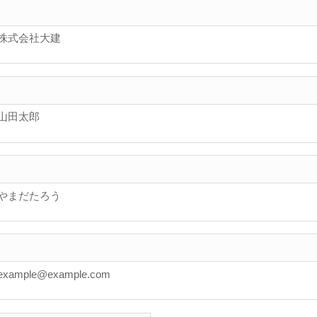
 株式会社大建
 山田太郎
 やまだたろう
example@example.com