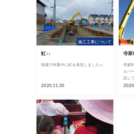
施工工事について
虹♪♪
寺家
現場で作業中に虹を発見しました♪♪
寺家
ルバ
設し
2020.11.30
2020