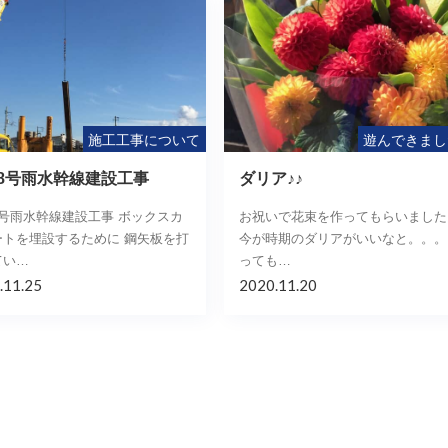
施工工事について
遊んできまし
8号雨水幹線建設工事
ダリア♪♪
8号雨水幹線建設工事 ボックスカ
お祝いで花束を作ってもらいました
ートを埋設するために 鋼矢板を打
今が時期のダリアがいいなと。。。
てい…
っても…
.11.25
2020.11.20