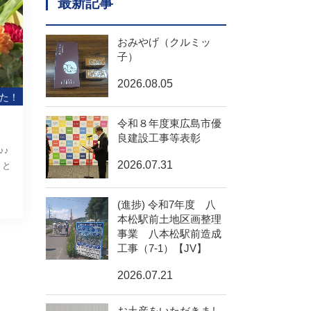
最新記事
おみやげ（クルミッ
子）
2026.08.05
た！
令和８年度東広島市優
良建設工事等表彰
♪♪
2026.07.31
 と
(進捗) 令和7年度 八
本松駅前土地区画整理
事業 八本松駅前造成
工事（7-1）【JV】
2026.07.21
お土産をいただきまし