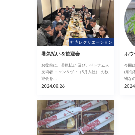
社内レクリエーション
暑気払い＆歓迎会
ホウ
お盆前に、暑気払い 及び、ベトナム人
今回
技術者 ニャン＆ヴィ（5月入社） の歓
(鳳仙
迎会を…
物な
2024.08.26
2024