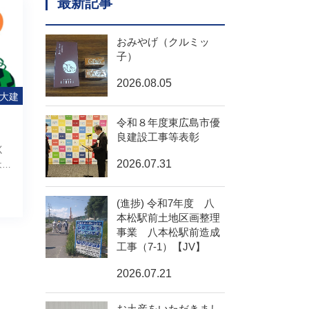
最新記事
おみやげ（クルミッ
子）
2026.08.05
大建
令和８年度東広島市優
良建設工事等表彰
く
2026.07.31
は…
(進捗) 令和7年度 八
本松駅前土地区画整理
事業 八本松駅前造成
工事（7-1）【JV】
2026.07.21
お土産をいただきまし