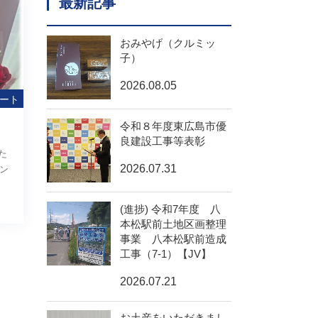
最新記事
おみやげ（クルミッ
子）
2026.08.05
ート
令和８年度東広島市優
良建設工事等表彰
た
2026.07.31
ン
(進捗) 令和7年度 八
本松駅前土地区画整理
事業 八本松駅前造成
工事（7-1）【JV】
2026.07.21
お土産をいただきまし