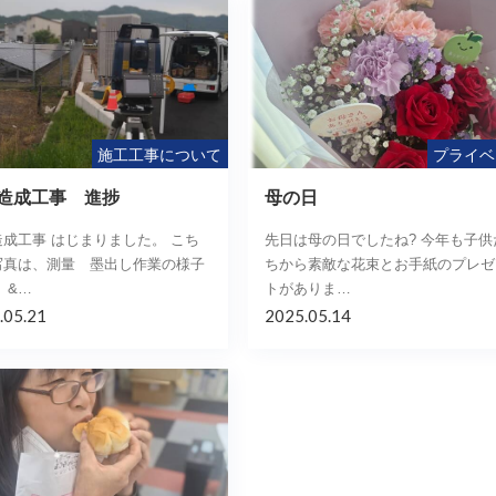
施工工事について
プライベ
造成工事 進捗
母の日
成工事 はじまりました。 こち
先日は母の日でしたね? 今年も子供
写真は、測量 墨出し作業の様子
ちから素敵な花束とお手紙のプレゼ
 &…
トがありま…
.05.21
2025.05.14