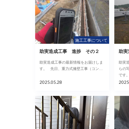
施工工事について
助実造成工事 進捗 その２
助実
助実造成工事の最新情報をお届けしま
助実造
す。 先日、重力式擁壁工事（コン…
らの
です。
2025.05.28
2025