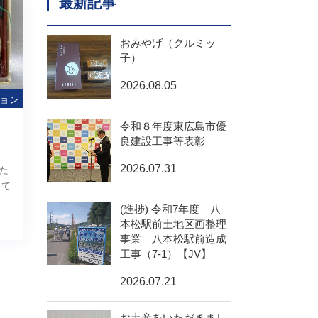
最新記事
おみやげ（クルミッ
子）
2026.08.05
ョン
令和８年度東広島市優
良建設工事等表彰
2026.07.31
た
して
(進捗) 令和7年度 八
本松駅前土地区画整理
事業 八本松駅前造成
工事（7-1）【JV】
2026.07.21
お土産をいただきまし