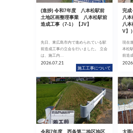
(進捗) 令和7年度 八本松駅前
完成
土地区画整理事業 八本松駅前
八本
造成工事（7-1）【JV】
八本
V】
先日、東広島市内で進められている駅
現在
前造成工事の立会を行いました。 立会
本松
は、施工内…
前造
2026.07.21
2026
施工工事について
令和7年度 西条第二地区地区
大雨