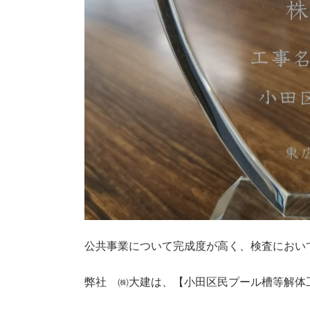
公共事業について完成度が高く、検査におい
弊社 ㈱大建は、【小田区民プール槽等解体