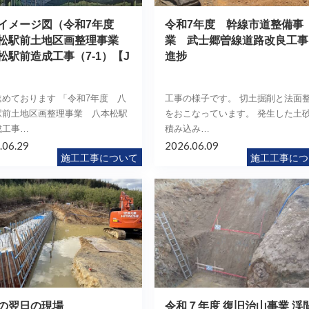
イメージ図（令和7年度
令和7年度 幹線市道整備事
松駅前土地区画整理事業
業 武士郷曽線道路改良工事
松駅前造成工事（7-1）【J
進捗
）
進めております 「令和7年度 八
工事の様子です。 切土掘削と法面
駅前土地区画整理事業 八本松駅
をおこなっています。 発生した土
成工事…
積み込み…
.06.29
2026.06.09
施工工事について
施工工事につ
の翌日の現場
令和７年度 復旧治山事業 渓