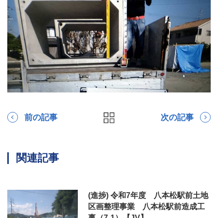
前の記事
次の記事
関連記事
(進捗) 令和7年度 八本松駅前土地
区画整理事業 八本松駅前造成工
事（7-1）【JV】