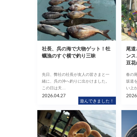
社長、呉の海で大物ゲット！牡
尾道
蠣漁のすぐ横で釣り三昧
ンス
豆花
先日、弊社の社長が友人の皆さまと一
春の
緒に、呉の沖へ釣りに出かけました。
坂道
この日は天…
い上
2026.04.27
2026
遊んできました！