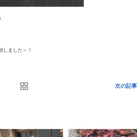
）
動しました～！
次の記事