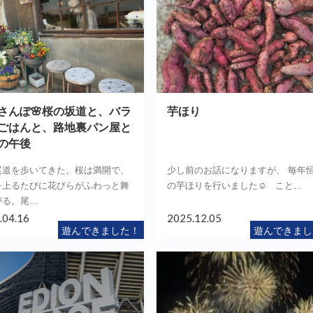
さんぽ🌸桜の坂道と、バラ
芋ほり
ごはんと、路地裏パン屋と
の午後
尾道を歩いてきた。桜は満開で、
少し前のお話になりますが、 毎年
を上るたびに花びらがふわっと舞
の芋ほりを行いました☺️ こと…
がる。尾…
.04.16
2025.12.05
遊んできました！
遊んできまし