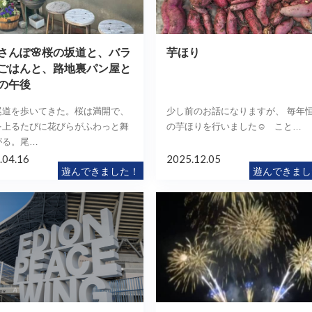
さんぽ🌸桜の坂道と、バラ
芋ほり
ごはんと、路地裏パン屋と
の午後
尾道を歩いてきた。桜は満開で、
少し前のお話になりますが、 毎年
を上るたびに花びらがふわっと舞
の芋ほりを行いました☺️ こと…
がる。尾…
.04.16
2025.12.05
遊んできました！
遊んできまし