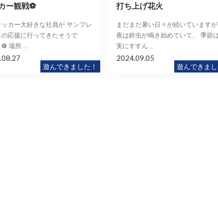
カー観戦⚽
打ち上げ花火
サッカー大好きな社員が サンフレ
まだまだ暑い日々が続いていますが
ェの応援に行ってきたそうで
夜は鈴虫が鳴き始めていて、 季節
⚽ 場所…
実にすすん…
.08.27
2024.09.05
遊んできました！
遊んできまし