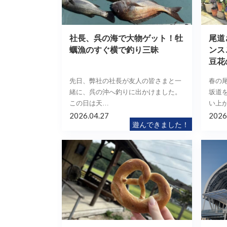
社長、呉の海で大物ゲット！牡
尾道
蠣漁のすぐ横で釣り三昧
ンス
豆花
先日、弊社の社長が友人の皆さまと一
春の
緒に、呉の沖へ釣りに出かけました。
坂道
この日は天…
い上
2026.04.27
2026
遊んできました！