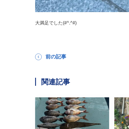
大満足でした(#^.^#)
前の記事
関連記事