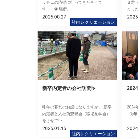
ッチェの応援に行ってきたそうで
Ｓ君
す！！⚽ 場所…
まし
2025.08.27
2025
社内レクリエーション
新卒内定者の会社訪問✨
20
昨年の暮れのお話になりますが、 新卒
202
内定者と入社前懇親会（職場見学会）
例年
をさせてい…
2025.01.15
2024
社内レクリエーション