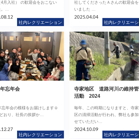
（4月入社） の歓迎会をおこない
社してくださったＡさんの歓迎会を
た。…
いました …
.08.12
2025.04.04
社内レクリエーション
社内レクリエーシ
24年忘年会
寺家地区 道路河川の維持管
活動 2024
4年忘年会の模様をお届けします☺️
毎年、この時期になりますと、寺家
どおり、社長の挨拶か…
区の清掃活動が行われ、弊社も参加
せていただい…
.12.27
2024.10.09
社内レクリエーション
社内レクリエーシ