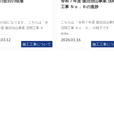
の翌日の現場
令和７年度 復旧治山事業 渓
工事 Ｎｏ．６の進捗
前の話になります。 こちらは「令
こちらは 「令和７年度 復旧治山事
度 復旧治山事業 渓間工事 Ｎ
渓間工事 Ｎｏ．６」 の様子です
６」…
&nbs…
.03.12
2026.01.16
施工工事について
施工工事につ