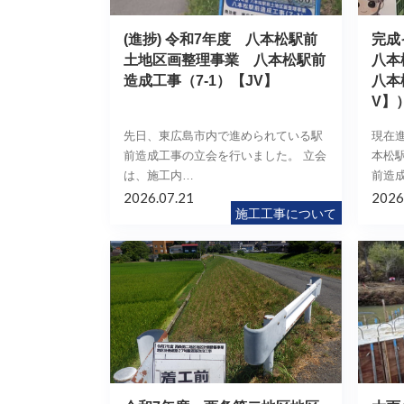
(進捗) 令和7年度 八本松駅前
完成
土地区画整理事業 八本松駅前
八本
造成工事（7-1）【JV】
八本
V】
先日、東広島市内で進められている駅
現在
前造成工事の立会を行いました。 立会
本松
は、施工内…
前造
2026.07.21
2026
施工工事について