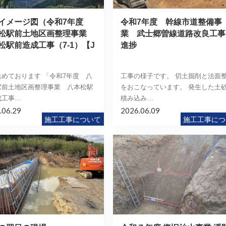
イメージ図（令和7年度
令和7年度 幹線市道整備事
松駅前土地区画整理事業
業 武士郷曽線道路改良工事
松駅前造成工事（7-1）【J
進捗
）
進めております 「令和7年度 八
工事の様子です。 切土掘削と法面
駅前土地区画整理事業 八本松駅
をおこなっています。 発生した土
成工事…
積み込み…
.06.29
2026.06.09
施工工事について
施工工事につ