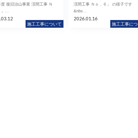
度 復旧治山事業 渓間工事 Ｎ
渓間工事 Ｎｏ．６」 の様子です
６」…
&nbs…
.03.12
2026.01.16
施工工事について
施工工事につ