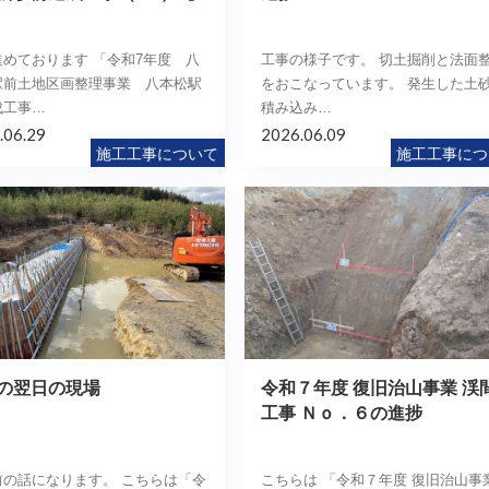
）
進めております 「令和7年度 八
工事の様子です。 切土掘削と法面
駅前土地区画整理事業 八本松駅
をおこなっています。 発生した土
成工事…
積み込み…
.06.29
2026.06.09
施工工事について
施工工事につ
の翌日の現場
令和７年度 復旧治山事業 渓
工事 Ｎｏ．６の進捗
前の話になります。 こちらは「令
こちらは 「令和７年度 復旧治山事