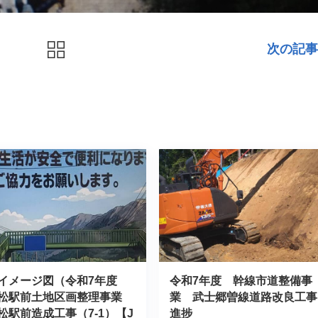
次の記事
イメージ図（令和7年度
令和7年度 幹線市道整備事
松駅前土地区画整理事業
業 武士郷曽線道路改良工事
松駅前造成工事（7-1）【J
進捗