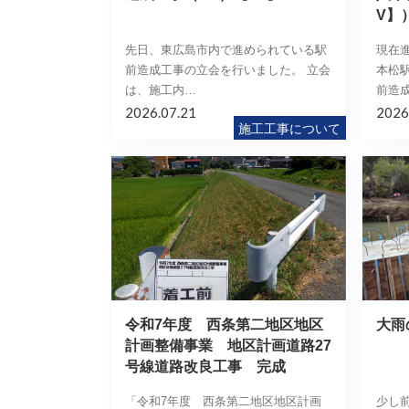
V】
先日、東広島市内で進められている駅
現在
前造成工事の立会を行いました。 立会
本松
は、施工内…
前造
2026.07.21
2026
施工工事について
令和7年度 西条第二地区地区
大雨
計画整備事業 地区計画道路27
号線道路改良工事 完成
「令和7年度 西条第二地区地区計画
少し