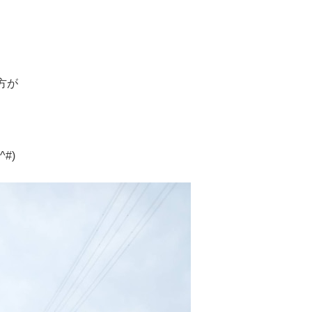
方が
#)