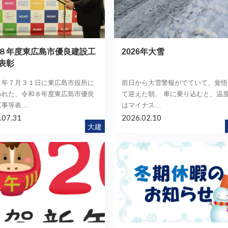
８年度東広島市優良建設工
2026年大雪
表彰
８年７月３１日に東広島市役所に
前日から大雪警報がでていて、覚悟
われた、令和８年度東広島市優良
て迎えた朝。 車に乗り込むと、温
工事等表…
はマイナス…
.07.31
2026.02.10
大建