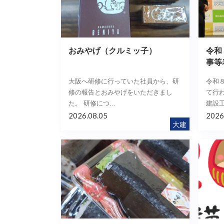
おみやげ（クルミッ子）
令和
事等
大阪へ研修に行っていた社員から、研
令和
修の報告とおみやげをいただきまし
て行
た。 研修につ…
建設
2026.08.05
2026
大建