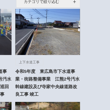
カテゴリで絞り込む
上下水道工事
道事
令和5年度 東広島市下水道事
号汚水
業・街路整備事業 江熊2号汚水
巡回
幹線建設及び寺家中央線道路改
事
良工事 竣工