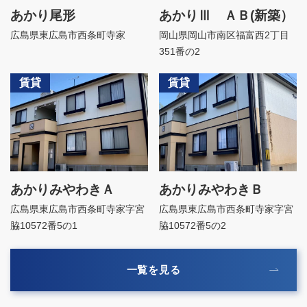
あかり尾形
あかりⅢ ＡＢ(新築）
広島県東広島市西条町寺家
岡山県岡山市南区福富西2丁目
351番の2
賃貸
賃貸
あかりみやわきＡ
あかりみやわきＢ
広島県東広島市西条町寺家字宮
広島県東広島市西条町寺家字宮
脇10572番5の1
脇10572番5の2
一覧を見る