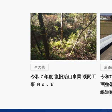
その他
道路
令和７年度 復旧治山事業 渓間工
令和
事 Ｎｏ．６
画整
線道