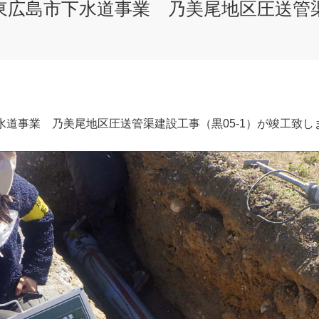
東広島市下水道事業 乃美尾地区圧送管
水道事業 乃美尾地区圧送管渠建設工事（黒05-1）が竣工致し