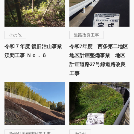
その他
道路改良工事
令和７年度 復旧治山事業
令和7年度 西条第二地区
渓間工事 Ｎｏ．６
地区計画整備事業 地区
計画道路27号線道路改良
工事
急傾斜地崩壊対策工事
その他