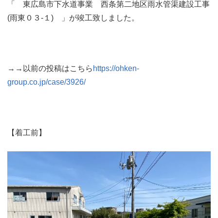
「 東広島市下水道事業 西条第二地区雨水管渠建設工事
(雨東０３-１) 」が竣工致しました。
→→以前の投稿はこちら
https://ohken-
group.co.jp/case/3926/
【着工前】