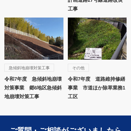
計画道路27号線道路改良
工事
急傾斜地崩壊対策工事
その他
令和7年度 急傾斜地崩壊
令和7年度 道路維持修繕
対策事業 郷6地区急傾斜
事業 市道ほか除草業務1
地崩壊対策工事
工区
ご質問・ご相談がございましたら