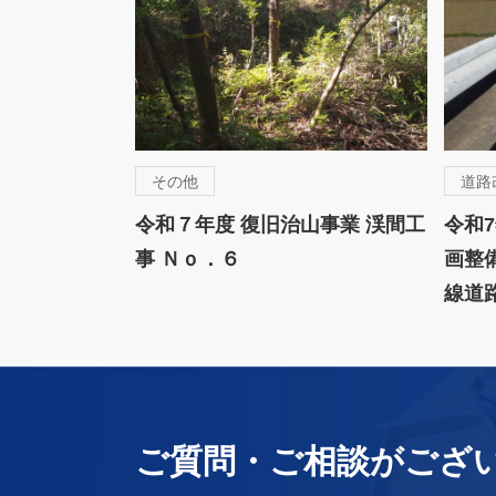
その他
道路
令和７年度 復旧治山事業 渓間工
令和
事 Ｎｏ．６
画整
線道
ご質問・ご相談がござ