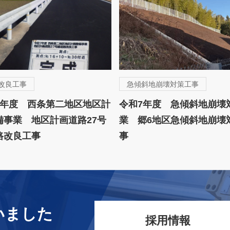
改良工事
急傾斜地崩壊対策工事
7年度 西条第二地区地区計
令和7年度 急傾斜地崩壊
備事業 地区計画道路27号
業 郷6地区急傾斜地崩壊
路改良工事
事
いました
採用情報